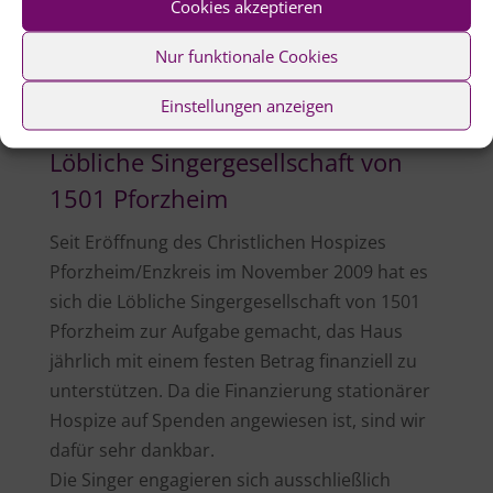
Cookies akzeptieren
Nur funktionale Cookies
Einstellungen anzeigen
Löbliche Singergesellschaft von
1501 Pforzheim
Seit Eröffnung des Christlichen Hospizes
Pforzheim/Enzkreis im November 2009 hat es
sich die Löbliche Singergesellschaft von 1501
Pforzheim zur Aufgabe gemacht, das Haus
jährlich mit einem festen Betrag finanziell zu
unterstützen. Da die Finanzierung stationärer
Hospize auf Spenden angewiesen ist, sind wir
dafür sehr dankbar.
Die Singer engagieren sich ausschließlich