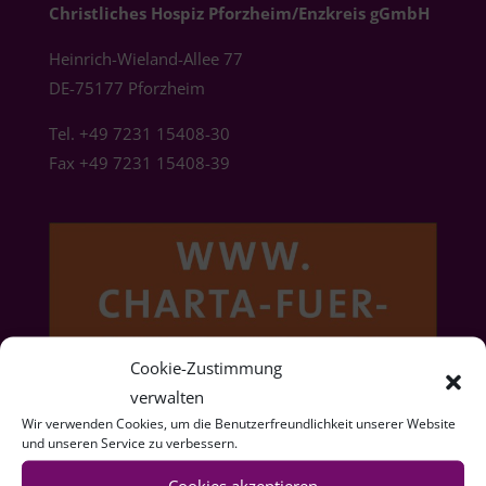
Christliches Hospiz Pforzheim/Enzkreis gGmbH
Heinrich-Wieland-Allee 77
DE-75177 Pforzheim
Tel. +49 7231 15408-30
Fax +49 7231 15408-39
Cookie-Zustimmung
verwalten
Wir verwenden Cookies, um die Benutzerfreundlichkeit unserer Website
und unseren Service zu verbessern.
Cookies akzeptieren